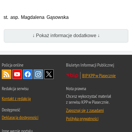
st. asp. Magdalena Gąsowska
↓ Pokaż informacje dodatkowe ↓
Policja online
Biuletyn Informacji Publicznej
BIP KPP w Piasecznie
Redakcja serwisu
Nota prawna
Chcesz wykorzystać materiał
Kontakt z redakcją
z serwisu KPP w Piasecznie.
Dostępność
Zapoznaj się z zasadami
Deklaracja dostępności
Polityka prywatności
Inne wersje portalu