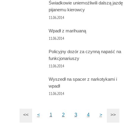
Świadkowie uniemożliwili dalszą jazdę
pijanemu kierowcy
11.06.2014
Wpadł z marihuaną
11.06.2014
Policyjny dozór za czynną napaść na
funkcjonariuszy
11.06.2014
Wyszedł na spacer z narkotykami i
wpadł
11.06.2014
<<
<
1
2
3
4
>
>>