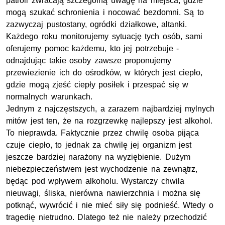
patroli zwracają szczególną uwagę na miejsca, gdzie
mogą szukać schronienia i nocować bezdomni. Są to
zazwyczaj pustostany, ogródki działkowe, altanki.
Każdego roku monitorujemy sytuację tych osób, sami
oferujemy pomoc każdemu, kto jej potrzebuje -
odnajdując takie osoby zawsze proponujemy
przewiezienie ich do ośrodków, w których jest ciepło,
gdzie mogą zjeść ciepły posiłek i przespać się w
normalnych warunkach.
Jednym z najczęstszych, a zarazem najbardziej mylnych
mitów jest ten, że na rozgrzewkę najlepszy jest alkohol.
To nieprawda. Faktycznie przez chwilę osoba pijąca
czuje ciepło, to jednak za chwilę jej organizm jest
jeszcze bardziej narażony na wyziębienie. Dużym
niebezpieczeństwem jest wychodzenie na zewnątrz,
będąc pod wpływem alkoholu. Wystarczy chwila
nieuwagi, śliska, nierówna nawierzchnia i można się
potknąć, wywrócić i nie mieć siły się podnieść. Wtedy o
tragedię nietrudno. Dlatego też nie należy przechodzić