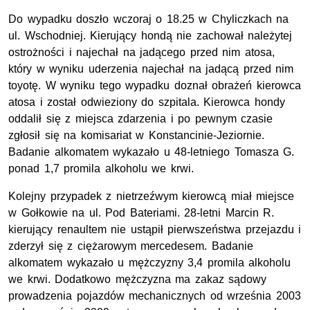
Do wypadku doszło wczoraj o 18.25 w Chyliczkach na
ul. Wschodniej. Kierujący hondą nie zachował należytej
ostrożności i najechał na jadącego przed nim atosa,
który w wyniku uderzenia najechał na jadącą przed nim
toyotę. W wyniku tego wypadku doznał obrażeń kierowca
atosa i został odwieziony do szpitala. Kierowca hondy
oddalił się z miejsca zdarzenia i po pewnym czasie
zgłosił się na komisariat w Konstancinie-Jeziornie.
Badanie alkomatem wykazało u 48-letniego Tomasza G.
ponad 1,7 promila alkoholu we krwi.
Kolejny przypadek z nietrzeźwym kierowcą miał miejsce
w Gołkowie na ul. Pod Bateriami. 28-letni Marcin R.
kierujący renaultem nie ustąpił pierwszeństwa przejazdu i
zderzył się z ciężarowym mercedesem. Badanie
alkomatem wykazało u mężczyzny 3,4 promila alkoholu
we krwi. Dodatkowo mężczyzna ma zakaz sądowy
prowadzenia pojazdów mechanicznych od września 2003