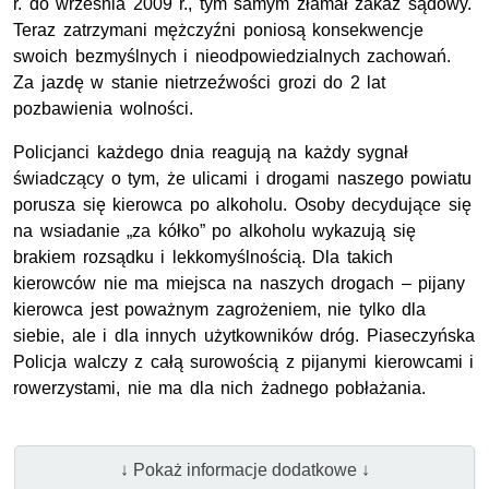
r. do września 2009 r., tym samym złamał zakaz sądowy.
Teraz zatrzymani mężczyźni poniosą konsekwencje
swoich bezmyślnych i nieodpowiedzialnych zachowań.
Za jazdę w stanie nietrzeźwości grozi do 2 lat
pozbawienia wolności.
Policjanci każdego dnia reagują na każdy sygnał
świadczący o tym, że ulicami i drogami naszego powiatu
porusza się kierowca po alkoholu. Osoby decydujące się
na wsiadanie „za kółko” po alkoholu wykazują się
brakiem rozsądku i lekkomyślnością. Dla takich
kierowców nie ma miejsca na naszych drogach – pijany
kierowca jest poważnym zagrożeniem, nie tylko dla
siebie, ale i dla innych użytkowników dróg. Piaseczyńska
Policja walczy z całą surowością z pijanymi kierowcami i
rowerzystami, nie ma dla nich żadnego pobłażania.
↓ Pokaż informacje dodatkowe ↓