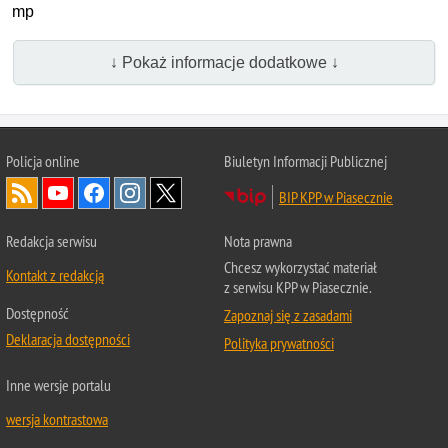
mp
↓ Pokaż informacje dodatkowe ↓
Policja online
Biuletyn Informacji Publicznej
BIP KPP w Piasecznie
Redakcja serwisu
Nota prawna
Chcesz wykorzystać materiał
Kontakt z redakcją
z serwisu KPP w Piasecznie.
Dostępność
Zapoznaj się z zasadami
Deklaracja dostępności
Polityka prywatności
Inne wersje portalu
wersja kontrastowa