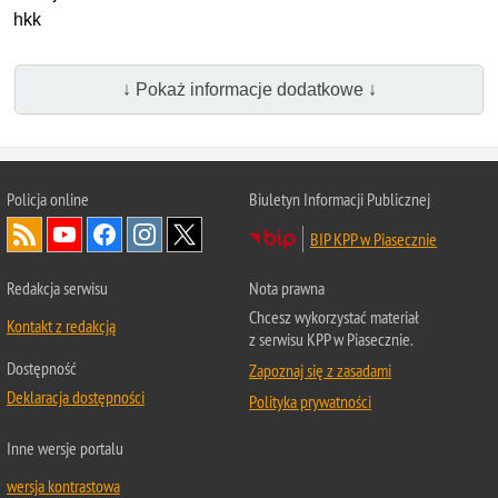
hkk
↓ Pokaż informacje dodatkowe ↓
Policja online
Biuletyn Informacji Publicznej
BIP KPP w Piasecznie
Redakcja serwisu
Nota prawna
Chcesz wykorzystać materiał
Kontakt z redakcją
z serwisu KPP w Piasecznie.
Dostępność
Zapoznaj się z zasadami
Deklaracja dostępności
Polityka prywatności
Inne wersje portalu
wersja kontrastowa