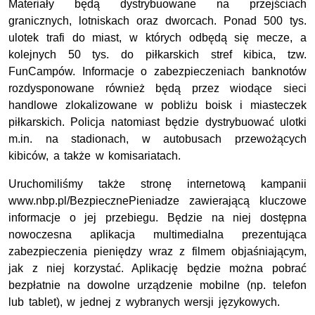
Materiały będą dystrybuowane na przejściach
granicznych, lotniskach oraz dworcach. Ponad 500 tys.
ulotek trafi do miast, w których odbędą się mecze, a
kolejnych 50 tys. do piłkarskich stref kibica, tzw.
FunCampów. Informacje o zabezpieczeniach banknotów
rozdysponowane również będą przez wiodące sieci
handlowe zlokalizowane w pobliżu boisk i miasteczek
piłkarskich. Policja natomiast będzie dystrybuować ulotki
m.in. na stadionach, w autobusach przewożących
kibiców, a także w komisariatach.
Uruchomiliśmy także stronę internetową kampanii
www.nbp.pl/BezpiecznePieniadze zawierającą kluczowe
informacje o jej przebiegu. Będzie na niej dostępna
nowoczesna aplikacja multimedialna prezentująca
zabezpieczenia pieniędzy wraz z filmem objaśniającym,
jak z niej korzystać. Aplikację będzie można pobrać
bezpłatnie na dowolne urządzenie mobilne (np. telefon
lub tablet), w jednej z wybranych wersji językowych.