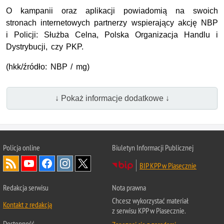
O kampanii oraz aplikacji powiadomią na swoich
stronach internetowych partnerzy wspierający akcję NBP
i Policji: Służba Celna, Polska Organizacja Handlu i
Dystrybucji, czy PKP.
(hkk/źródło: NBP / mg)
↓ Pokaż informacje dodatkowe ↓
Policja online
Biuletyn Informacji Publicznej
BIP KPP w Piasecznie
Redakcja serwisu
Nota prawna
Chcesz wykorzystać materiał
Kontakt z redakcją
z serwisu KPP w Piasecznie.
Dostępność