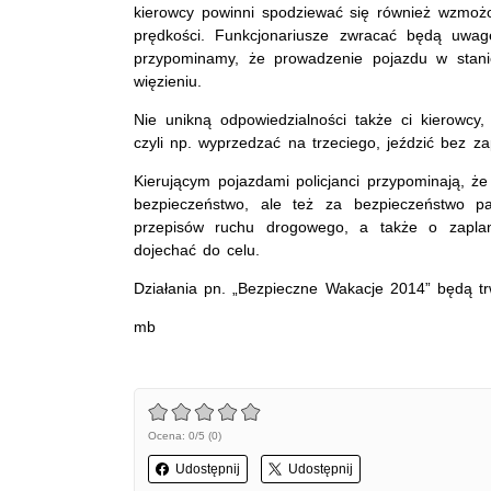
kierowcy powinni spodziewać się również wzmożon
prędkości. Funkcjonariusze zwracać będą uwag
przypominamy, że prowadzenie pojazdu w stani
więzieniu.
Nie unikną odpowiedzialności także ci kierowc
czyli np. wyprzedzać na trzeciego, jeździć bez za
Kierującym pojazdami policjanci przypominają, 
bezpieczeństwo, ale też za bezpieczeństwo pa
przepisów ruchu drogowego, a także o zaplan
dojechać do celu.
Działania pn. „Bezpieczne Wakacje 2014” będą tr
mb
Ocena: 0/5 (0)
Udostępnij
Udostępnij