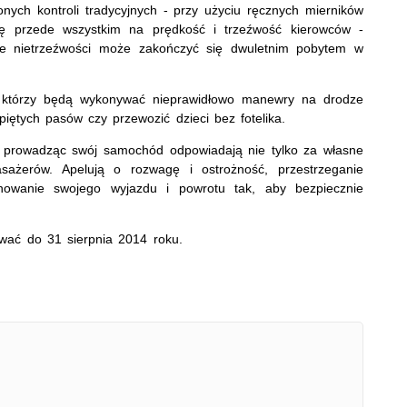
ych kontroli tradycyjnych - przy użyciu ręcznych mierników
ę przede wszystkim na prędkość i trzeźwość kierowców -
e nietrzeźwości może zakończyć się dwuletnim pobytem w
y, którzy będą wykonywać nieprawidłowo manewry na drodze
piętych pasów czy przewozić dzieci bez fotelika.
że prowadząc swój samochód odpowiadają nie tylko za własne
sażerów. Apelują o rozwagę i ostrożność, przestrzeganie
owanie swojego wyjazdu i powrotu tak, aby bezpiecznie
wać do 31 sierpnia 2014 roku.