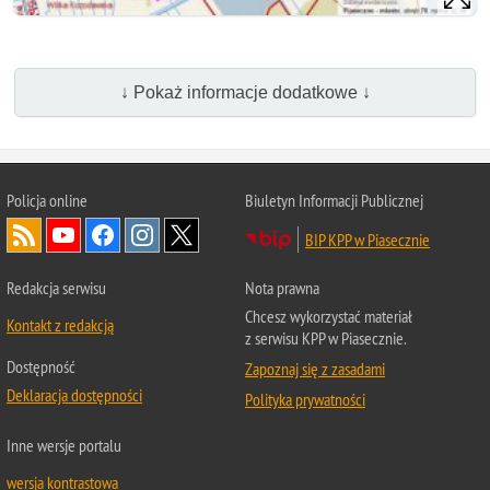
↓ Pokaż informacje dodatkowe ↓
Policja online
Biuletyn Informacji Publicznej
BIP KPP w Piasecznie
Redakcja serwisu
Nota prawna
Chcesz wykorzystać materiał
Kontakt z redakcją
z serwisu KPP w Piasecznie.
Dostępność
Zapoznaj się z zasadami
Deklaracja dostępności
Polityka prywatności
Inne wersje portalu
wersja kontrastowa