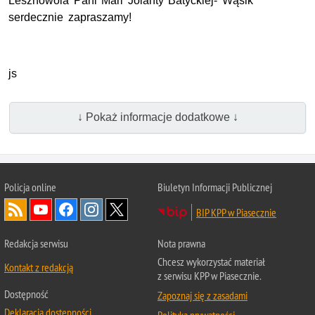
Lesznowola Pani Mari Jolanty Batyckiej- Wąsik
serdecznie zapraszamy!
js
↓ Pokaż informacje dodatkowe ↓
Policja online
Biuletyn Informacji Publicznej
BIP KPP w Piasecznie
Redakcja serwisu
Nota prawna
Chcesz wykorzystać materiał
Kontakt z redakcją
z serwisu KPP w Piasecznie.
Dostępność
Zapoznaj się z zasadami
Deklaracja dostępności
Polityka prywatności