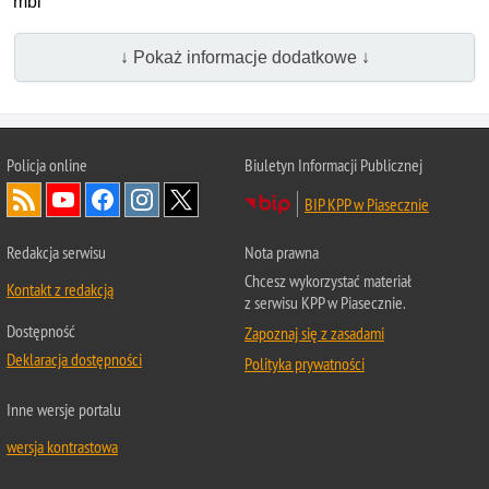
mbl
↓ Pokaż informacje dodatkowe ↓
Policja online
Biuletyn Informacji Publicznej
BIP KPP w Piasecznie
Redakcja serwisu
Nota prawna
Chcesz wykorzystać materiał
Kontakt z redakcją
z serwisu KPP w Piasecznie.
Dostępność
Zapoznaj się z zasadami
Deklaracja dostępności
Polityka prywatności
Inne wersje portalu
wersja kontrastowa