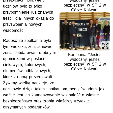
przeżyciach. Dla wielu
widoczny, jesteś
bezpieczny" w SP 2 w
uczniów było to tylko
Górze Kalwarii
przypomnienie już znanych
treści, dla innych okazja do
przyswojenia nowych
wiadomości.
Radość ze spotkania była
tym większa, że uczniowie
zostali obdarowani drobnymi
Kampania "Jesteś
upominkami w postaci
widoczny, jesteś
bezpieczny" w SP 2 w
ciekawych, kolorowych,
Górze Kalwarii
elementów odblaskowych,
które z dumą prezentowali.
Żywimy wielką nadzieję, że
uczniowie dzięki takim spotkaniom, będą świadomi jak
ważne jest ich zaangażowanie w dbałość o własne
bezpieczeństwo oraz zrobią właściwy użytek z
otrzymanych podarunków.