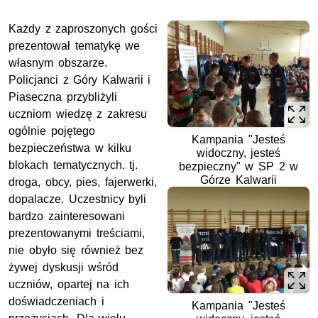
Każdy z zaproszonych gości
prezentował tematykę we
własnym obszarze.
Policjanci z Góry Kalwarii i
Piaseczna przybliżyli
uczniom wiedzę z zakresu
ogólnie pojętego
Kampania "Jesteś
bezpieczeństwa w kilku
widoczny, jesteś
blokach tematycznych. tj.
bezpieczny" w SP 2 w
Górze Kalwarii
droga, obcy, pies, fajerwerki,
dopalacze. Uczestnicy byli
bardzo zainteresowani
prezentowanymi treściami,
nie obyło się również bez
żywej dyskusji wśród
uczniów, opartej na ich
doświadczeniach i
Kampania "Jesteś