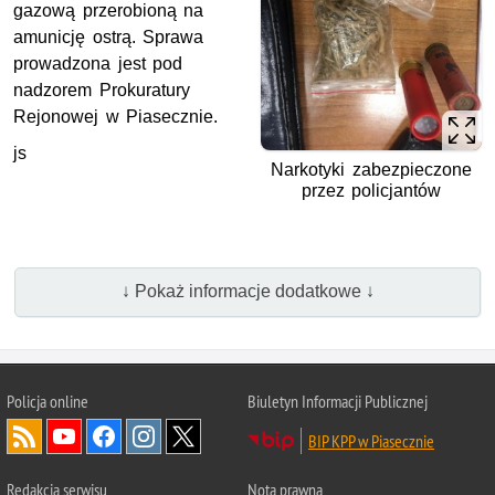
gazową przerobioną na
amunicję ostrą. Sprawa
prowadzona jest pod
nadzorem Prokuratury
Rejonowej w Piasecznie.
js
Narkotyki zabezpieczone
przez policjantów
↓ Pokaż informacje dodatkowe ↓
Policja online
Biuletyn Informacji Publicznej
BIP KPP w Piasecznie
Redakcja serwisu
Nota prawna