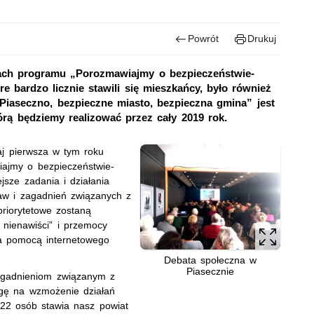
Powrót
Drukuj
ach programu „Porozmawiajmy o bezpieczeństwie-
e bardzo licznie stawili się mieszkańcy, było również
Piaseczno, bezpieczne miasto, bezpieczna gmina” jest
tórą będziemy realizować przez cały 2019 rok.
j pierwsza w tym roku
ajmy o bezpieczeństwie-
sze zadania i działania
raw i zagadnień związanych z
riorytetowe zostaną
 nienawiści” i przemocy
 za pomocą internetowego
Debata społeczna w
Piasecznie
agadnieniom związanym z
gę na wzmożenie działań
22 osób stawia nasz powiat