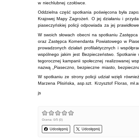
w niechlubnej czołówce.
Oddzielna część spotkania poświęcona była zap
Krajowej Mapy Zagrożeń. O jej działaniu i przydat
piaseczyńskiej policji odpowiada za jej prawidłow
W swoich słowach obecni na spotkaniu Zastępca
oraz Zastępca Komendanta Powiatowego w Piasec
prowadzonych działań profilaktycznych i współpr
wspólnego jakim jest Bezpieczeństwo. Spotkanie 
tegorocznej kampanii społecznej realizowanej w
nazwą „Piaseczno, bezpieczne miasto, bezpieczn
W spotkaniu ze strony policji udział wzięli również
Marzena Plisińska, asp.szt. Krzysztof Floras, mł
js
Ocena: 0/5 (0)
Udostępnij
Udostępnij