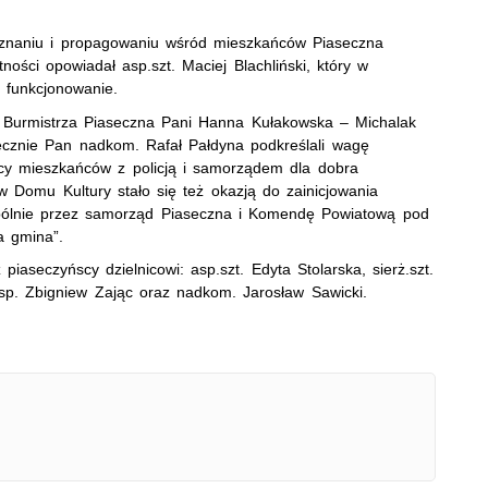
oznaniu i propagowaniu wśród mieszkańców Piaseczna
ności opowiadał asp.szt. Maciej Blachliński, który w
e funkcjonowanie.
 Burmistrza Piaseczna Pani Hanna Kułakowska – Michalak
znie Pan nadkom. Rafał Pałdyna podkreślali wagę
acy mieszkańców z policją i samorządem dla dobra
w Domu Kultury stało się też okazją do zainicjowania
spólnie przez samorząd Piaseczna i Komendę Powiatową pod
a gmina”.
 piaseczyńscy dzielnicowi: asp.szt. Edyta Stolarska, sierż.szt.
.asp. Zbigniew Zając oraz nadkom. Jarosław Sawicki.