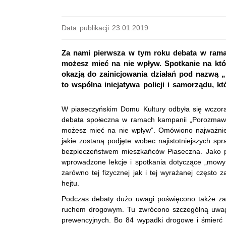
Data publikacji 23.01.2019
Za nami pierwsza w tym roku debata w ram
możesz mieć na nie wpływ. Spotkanie na któr
okazją do zainicjowania działań pod nazwą „
to wspólna inicjatywa policji i samorządu, k
W piaseczyńskim Domu Kultury odbyła się wczora
debata społeczna w ramach kampanii „Porozmawi
możesz mieć na nie wpływ”. Omówiono najważniej
jakie zostaną podjęte wobec najistotniejszych sp
bezpieczeństwem mieszkańców Piaseczna. Jako p
wprowadzone lekcje i spotkania dotyczące „mowy
zarówno tej fizycznej jak i tej wyrażanej często
hejtu.
Podczas debaty dużo uwagi poświęcono także z
ruchem drogowym. Tu zwrócono szczególną uwa
prewencyjnych. Bo 84 wypadki drogowe i śmierć 