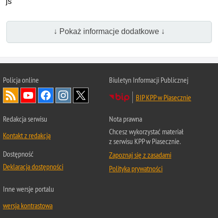
js
↓ Pokaż informacje dodatkowe ↓
Policja online
Biuletyn Informacji Publicznej
BIP KPP w Piasecznie
Redakcja serwisu
Nota prawna
Chcesz wykorzystać materiał
Kontakt z redakcją
z serwisu KPP w Piasecznie.
Dostępność
Zapoznaj się z zasadami
Deklaracja dostępności
Polityka prywatności
Inne wersje portalu
wersja kontrastowa