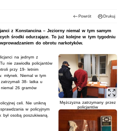
Powrót
Drukuj
cjanci z Konstancina – Jeziorny niemal w tym samym
cych środki odurzające. To już kolejne w tym tygodniu
 wprowadzaniem do obrotu narkotyków.
icjanci na jednym z
u nie zawiodła policjantów
roli przy 19- letnim
w. młynek. Niemal w tym
zatrzymali 38- latka u
o niemal 26 gramów
Mężczyzna zatrzymany przez
licyjnej celi. Nie unikną
policjantów
 sprawdzania w policyjnym
ek był osobą poszukiwaną.