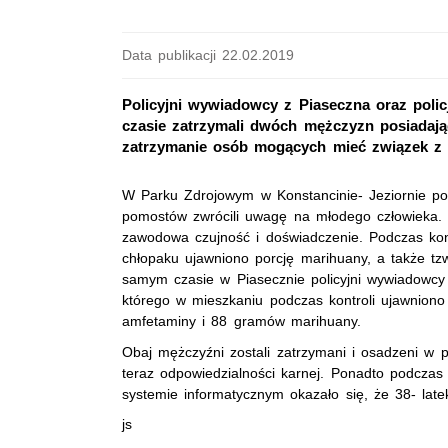
Data publikacji 22.02.2019
Policyjni wywiadowcy z Piaseczna oraz poli
czasie zatrzymali dwóch mężczyzn posiadają
zatrzymanie osób mogących mieć związek z
W Parku Zdrojowym w Konstancinie- Jeziornie pol
pomostów zwrócili uwagę na młodego człowieka. T
zawodowa czujność i doświadczenie. Podczas kont
chłopaku ujawniono porcję marihuany, a także tz
samym czasie w Piasecznie policyjni wywiadowcy
którego w mieszkaniu podczas kontroli ujawnion
amfetaminy i 88 gramów marihuany.
Obaj mężczyźni zostali zatrzymani i osadzeni w po
teraz odpowiedzialności karnej. Ponadto podczas
systemie informatycznym okazało się, że 38- lat
js