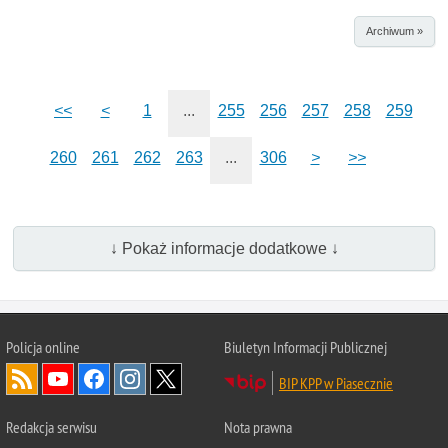
Archiwum »
<<
<
1
...
255
256
257
258
259
260
261
262
263
...
306
>
>>
↓ Pokaż informacje dodatkowe ↓
Policja online
Biuletyn Informacji Publicznej
BIP KPP w Piasecznie
Redakcja serwisu
Nota prawna